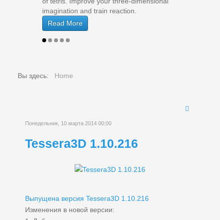
of tetris. Improve your three-dimensional
of tetris. Improve your three-dimensional
imagination and train reaction.
imagination and train reaction.
Read More
Read More
Вы здесь:
Home
Понедельник, 10 марта 2014 00:00
Tessera3D 1.10.216
Выпущена версия Tessera3D 1.10.216
Изменения в новой версии: