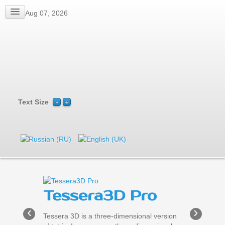
Fri, Aug 07, 2026
Text Size
Tessera3D Pro
Tessera3D Free
‹
›
Tessera 3D is a three-dimensional version
Tessera 3D is a three-dimensional version