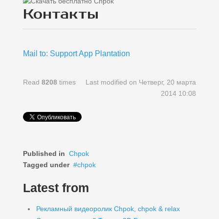
Контакты
Mail to: Support App Plantation
Read
8208
times
Last modified on Четверг, 20 марта
2014 10:08
Published in
Chpok
Tagged under
chpok
Latest from
Рекламный видеоролик Chpok, chpok & relax